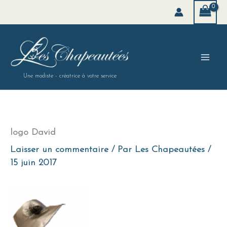
Aller
au
contenu
Une modiste - créatrice à votre service
logo David
Laisser un commentaire
/ Par
Les Chapeautées
/
15 juin 2017