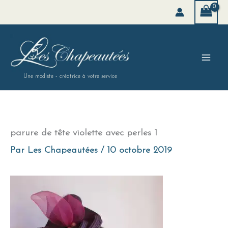
Aller
au
contenu
Une modiste - créatrice à votre service
parure de tête violette avec perles 1
Par
Les Chapeautées
/
10 octobre 2019