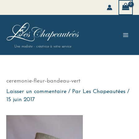
Aller
au
contenu
Une modiste - créatrice à votre service
ceremonie-fleur-bandeau-vert
Laisser un commentaire
/ Par
Les Chapeautées
/
15 juin 2017