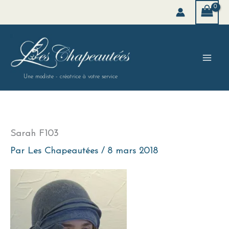
Aller
au
contenu
Une modiste - créatrice à votre service
Sarah F103
Par
Les Chapeautées
/
8 mars 2018