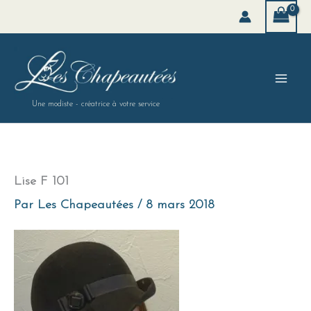
Aller
au
contenu
Une modiste - créatrice à votre service
Lise F 101
Par
Les Chapeautées
/
8 mars 2018