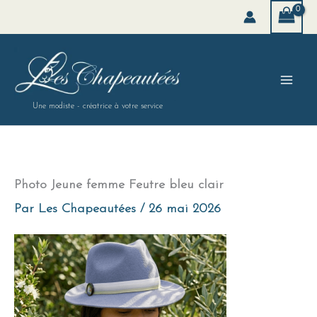
Aller
au
contenu
Une modiste - créatrice à votre service
Photo Jeune femme Feutre bleu clair
Par
Les Chapeautées
/
26 mai 2026