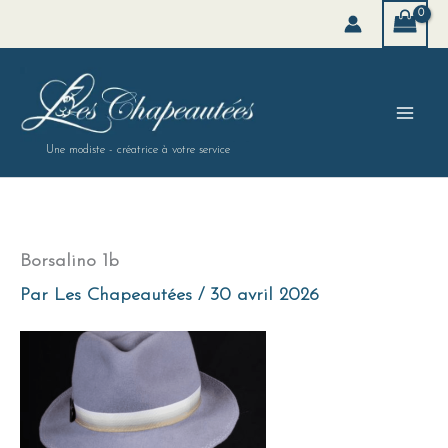
Aller
au
contenu
Une modiste - créatrice à votre service
Borsalino 1b
Par
Les Chapeautées
/
30 avril 2026