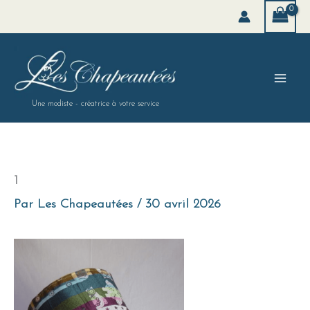
Aller
au
contenu
Une modiste - créatrice à votre service
1
Par
Les Chapeautées
/
30 avril 2026