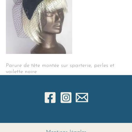
Parure de tête montée sur sparterie, perles et
voilette noire