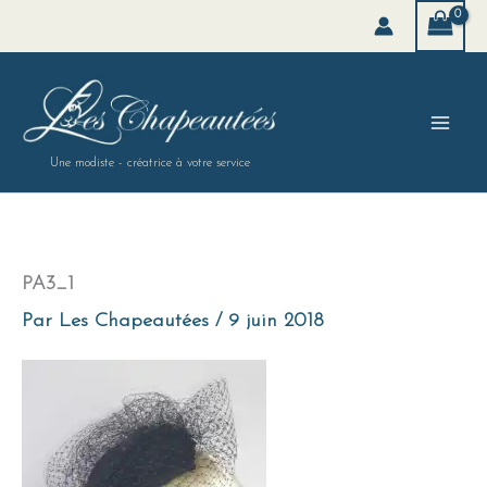
Aller
au
contenu
Une modiste - créatrice à votre service
PA3_1
Par
Les Chapeautées
/
9 juin 2018