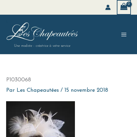
Aller
au
contenu
Une modiste - créatrice à votre service
P1030068
Par
Les Chapeautées
/
15 novembre 2018