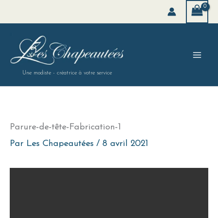
Aller
au
contenu
Une modiste - créatrice à votre service
Parure-de-tête-Fabrication-1
Par
Les Chapeautées
/
8 avril 2021