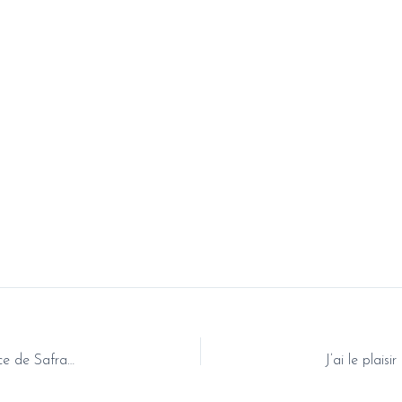
Une démarche de co-création avec Nadège- productrice de Safran de Pyrène