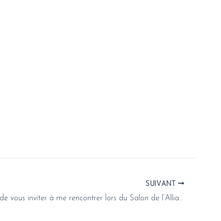
SUIVANT
J’ai le plaisir de vous inviter à me rencontrer lors du Salon de l’Alliance Mariage &PACS de MURET le 13 et 14 octobre 2018